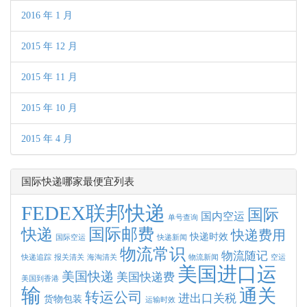
2016 年 1 月
2015 年 12 月
2015 年 11 月
2015 年 10 月
2015 年 4 月
国际快递哪家最便宜列表
FEDEX联邦快递
国际
国内空运
单号查询
快递
国际邮费
快递费用
快递时效
国际空运
快递新闻
物流常识
物流随记
快递追踪
报关清关
海淘清关
物流新闻
空运
美国进口运
美国快递
美国快递费
美国到香港
输
通关
转运公司
进出口关税
货物包装
运输时效