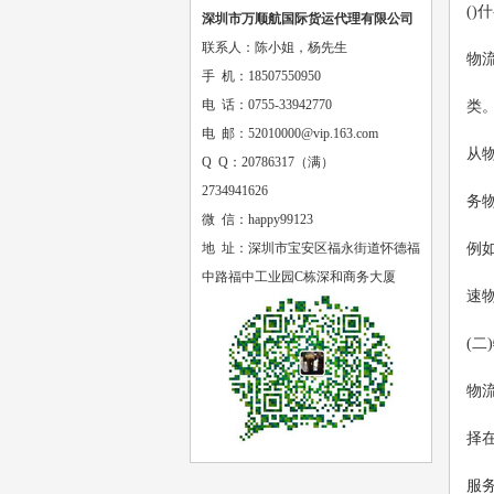
()
深圳市万顺航国际货运代理有限公司
联系人：陈小姐，杨先生
物
手 机：18507550950
电 话：0755-33942770
类
电 邮：52010000@vip.163.com
从
Q Q：20786317（满）
2734941626
务
微 信：happy99123
地 址：深圳市宝安区福永街道怀德福
例如
中路福中工业园C栋深和商务大厦
速
(
物
择
服