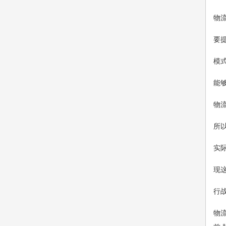
物
要
模
能
物
所
实
现
行
物