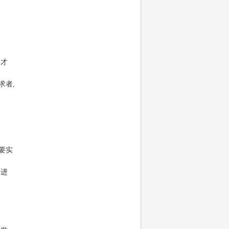
,才
求者,
要实
是进