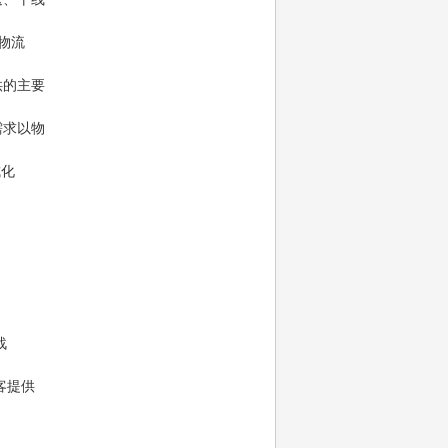
物流
供的主要
需求以物
成化
战
客提供