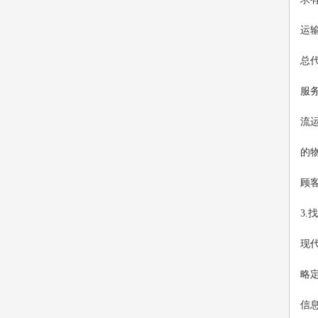
运
总
服
流
的
顾
3.
现
略
信