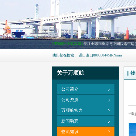
UPS国际快递新闻 |
专注全球到香港与中国快递空运
他们都在搜索：
进口
進口
80003044
MRN
mrn
关于万顺航
物
公司简介
公司资质
万顺航实力
“宅
新闻动态
物流知识