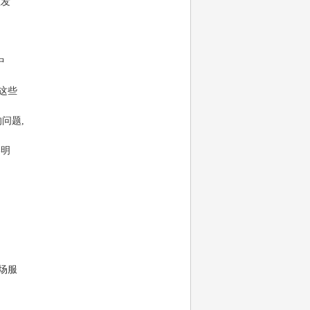
业发
中
这些
问题,
终明
。
场服