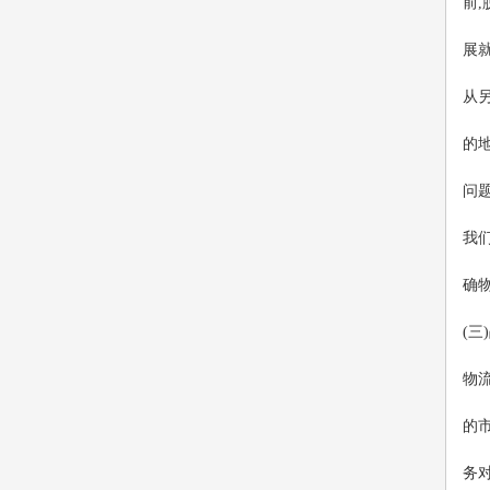
前
展
从
的
问
我
确
(三
物
的
务