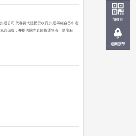
加微信
的集運公司,代客從大陸提貨收貨,集運再經自己中港
,免倉儲費，并提供國內倉庫貨運物流一條龍服
返回顶部