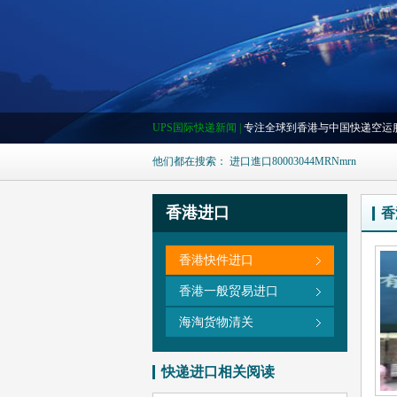
UPS国际快递新闻 |
专注全球到香港与中国快递空运
他们都在搜索：
进口
進口
80003044
MRN
mrn
香港进口
香
香港快件进口
香港一般贸易进口
海淘货物清关
快递进口相关阅读