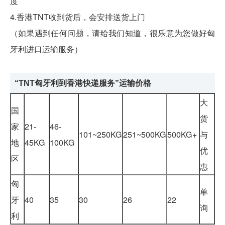
度
4.香港TNT收到货后，会安排送货上门
（如果遇到任何问题，请给我们知道，很乐意为您做好匈
牙利进口运输服务）
“TNT匈牙利
到香港快递服务”运输价格
大
国
货
家
21-
46-
101~250KG
251~500KG
500KG+
与
地
45KG
100KG
优
区
惠
匈
单
牙
40
35
30
26
22
询
利