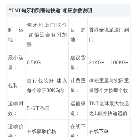
“TNT匈牙利到香港快递”相应参数说明
匈牙利上门取件
起运
目的
香港全境派送门到
如偏远会有附加
地：
地：
门
费
最小运
建议货
0.5KG
21KG+ 100KG+
量：
量：
自行包装好,建议
计费重
体积重量与实际重
包装：
每个箱子30KG内
量：
量哪个大按哪个收
运输时
运输渠
TNT,全球最大快递
5~6工作日
效：
道：
之1,航空快递运输
运输价
在线下
在线获取价格
在线下单
格：
单：