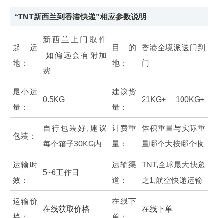
“TNT新西兰到香港快递”相应参数说明
新西兰上门取件
起运
目的
香港全境派送门到
如偏远会有附加
地：
地：
门
费
最小运
建议货
0.5KG
21KG+ 100KG+
量：
量：
自行包装好,建议
计费重
体积重量与实际重
包装：
每个箱子30KG内
量：
量哪个大按哪个收
运输时
运输渠
TNT,全球最大快递
5~6工作日
效：
道：
之1,航空快递运输
运输价
在线下
在线获取价格
在线下单
格：
单：