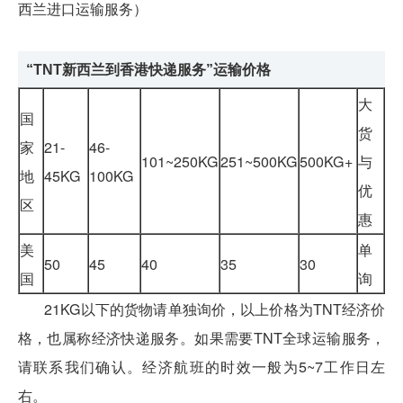
西兰进口运输服务）
“TNT新西兰
到香港快递服务”运输价格
大
国
货
家
21-
46-
101~250KG
251~500KG
500KG+
与
地
45KG
100KG
优
区
惠
美
单
50
45
40
35
30
国
询
21KG以下的货物请单独询价，以上价格为TNT经济价
格，也属称经济快递服务。如果需要TNT全球运输服务，
请联系我们确认。经济航班的时效一般为5~7工作日左
右。