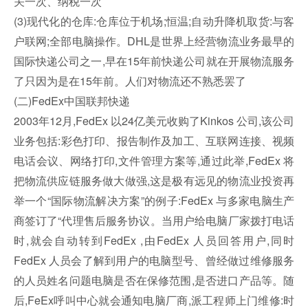
关一次、纳税一次
(3)现代化的仓库:仓库位于机场;恒温;自动升降机取货:与客
户联网;全部电脑操作。DHL是世界上经营物流业务最早的
国际快递公司之一,早在15年前快递公司就在开展物流服务
了只因为是在15年前。人们对物流还不熟悉罢了
(二)FedEx中国联邦快递
2003年12月,FedEx 以24亿美元收购了Kinkos 公司,该公司
业务包括:彩色打印、报告制作及加工、互联网连接、视频
电话会议、网络打印,文件管理方案等,通过此举,FedEx 将
把物流供应链服务做大做强,这是极有远见的物流业投资再
举一个“国际物流解决方案”的例子:FedEx 与多家电脑生产
商签订了“代理售后服务协议。当用户给电脑厂家拨打电话
时,就会自动转到FedEx ,由FedEx 人员回答用户,同时
FedEx 人员会了解到用户的电脑型号、曾经做过维修服务
的人员姓名问题电脑是否在保修范围,是否进口产品等。随
后,FeEx呼叫中心就会通知电脑厂商,派工程师上门维修:时