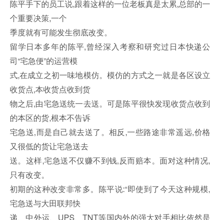
陈平手下的员工说,跟着这样的一位老板真是太累,总部的一
个重要决策,一个
季度就有可能发生彻底改变。
留学日本多年的陈平,曾经深入考察和研究过日本快递公
司“宅急便”的运营模
式,在成立之初一味地模仿。模仿的方式之一就是各区设立
收货点,本收货点收到货
物之后,由宅急送统一去送。可是陈平很快发现收货点收到
的本区的货,根本不告诉
宅急送,而是自己就去送了。相反,一些路途非常遥远,价格
又很低的货让宅急送去
送。这样,宅急送不仅赚不到钱,反而赔本。面对这种情况,
只有改变。
初期的这种改变非常多。陈平说:“即使到了今天这种规模,
宅急送与大田联邦快
递、中外运、UPS、TNT等国内外的强大对手相比依然是