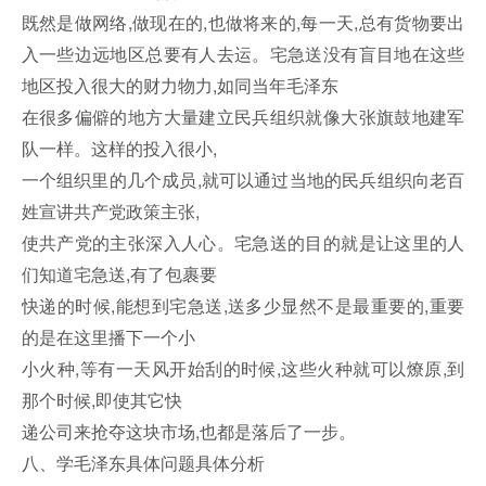
既然是做网络,做现在的,也做将来的,每一天,总有货物要出
入一些边远地区总要有人去运。宅急送没有盲目地在这些
地区投入很大的财力物力,如同当年毛泽东
在很多偏僻的地方大量建立民兵组织就像大张旗鼓地建军
队一样。这样的投入很小,
一个组织里的几个成员,就可以通过当地的民兵组织向老百
姓宣讲共产党政策主张,
使共产党的主张深入人心。宅急送的目的就是让这里的人
们知道宅急送,有了包裹要
快递的时候,能想到宅急送,送多少显然不是最重要的,重要
的是在这里播下一个小
小火种,等有一天风开始刮的时候,这些火种就可以燎原,到
那个时候,即使其它快
递公司来抢夺这块市场,也都是落后了一步。
八、学毛泽东具体问题具体分析