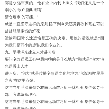
都是永远重要的。他在企业内刊上撰文:“我们还只是一个
弱小的‘散户,随时都有
清仓退市’的可能。”
就是一直坚守这样的原则,陈平到今天还觉得砍掉现在可以
舒舒服服赚钱的鲜花
运输和国际长途运输是正确的决定。用他的话说就是:“因
为我们是弱小的,所以我们专业的。
九、学毛泽东建立人才讲习所
要问宅急送员工心中最向往的是什么地方?那就是“宅大”宅
急送香山人才
讲习所。“宅大”就是传播宅急送文化的地方,宅急送的“星星
之火”在这里点燃。
这与当年毛泽东创办农民运动讲习所一脉相承,培养领导干
部、宜讲革命理论、
这与当年毛泽东创办农民运动讲习所一脉相承,培养领导干
部、宣讲革命理论、